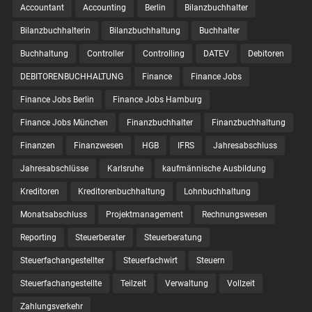
Accountant
Accounting
Berlin
Bilanzbuchhalter
Bilanzbuchhalterin
Bilanzbuchhaltung
Buchhalter
Buchhaltung
Controller
Controlling
DATEV
Debitoren
DEBITORENBUCHHALTUNG
Finance
Finance Jobs
Finance Jobs Berlin
Finance Jobs Hamburg
Finance Jobs München
Finanzbuchhalter
Finanzbuchhaltung
Finanzen
Finanzwesen
HGB
IFRS
Jahresabschluss
Jahresabschlüsse
Karlsruhe
kaufmännische Ausbildung
Kreditoren
Kreditorenbuchhaltung
Lohnbuchhaltung
Monatsabschluss
Projektmanagement
Rechnungswesen
Reporting
Steuerberater
Steuerberatung
Steuerfachangestellter
Steuerfachwirt
Steuern
Steuer­fach­ange­stellte
Teilzeit
Verwaltung
Vollzeit
Zahlungsverkehr