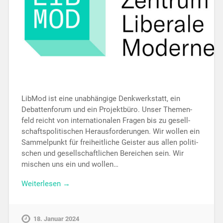
LibMod ist eine unab­hän­gige Denk­werk­statt, ein
Debat­ten­fo­rum und ein Pro­jekt­büro. Unser The­men­
feld reicht von inter­na­tio­na­len Fragen bis zu gesell­
schafts­po­li­ti­schen Her­aus­for­de­run­gen. Wir wollen ein
Sam­mel­punkt für frei­heit­li­che Geister aus allen poli­ti­
schen und gesell­schaft­li­chen Berei­chen sein. Wir
mischen uns ein und wollen…
Weiterlesen →
18. Januar 2024