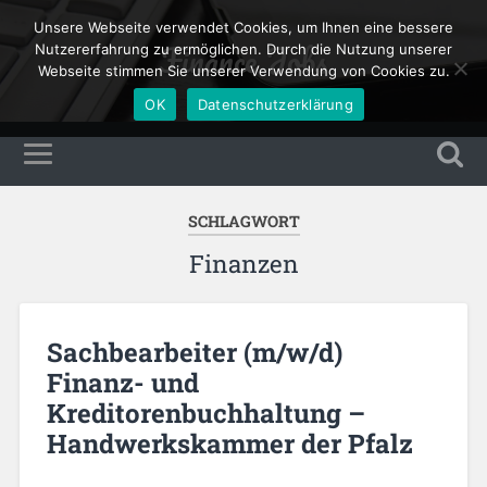
Unsere Webseite verwendet Cookies, um Ihnen eine bessere
Finance Jobs
Nutzererfahrung zu ermöglichen. Durch die Nutzung unserer
Webseite stimmen Sie unserer Verwendung von Cookies zu.
OK
Datenschutzerklärung
SCHLAGWORT
Finanzen
Sachbearbeiter (m/w/d)
Finanz- und
Kreditorenbuchhaltung –
Handwerkskammer der Pfalz