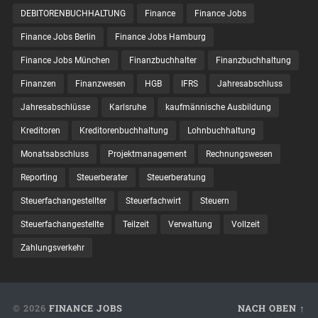
DEBITORENBUCHHALTUNG
Finance
Finance Jobs
Finance Jobs Berlin
Finance Jobs Hamburg
Finance Jobs München
Finanzbuchhalter
Finanzbuchhaltung
Finanzen
Finanzwesen
HGB
IFRS
Jahresabschluss
Jahresabschlüsse
Karlsruhe
kaufmännische Ausbildung
Kreditoren
Kreditorenbuchhaltung
Lohnbuchhaltung
Monatsabschluss
Projektmanagement
Rechnungswesen
Reporting
Steuerberater
Steuerberatung
Steuerfachangestellter
Steuerfachwirt
Steuern
Steuer­fach­ange­stellte
Teilzeit
Verwaltung
Vollzeit
Zahlungsverkehr
© 2026
FINANCE JOBS
NACH OBEN ↑