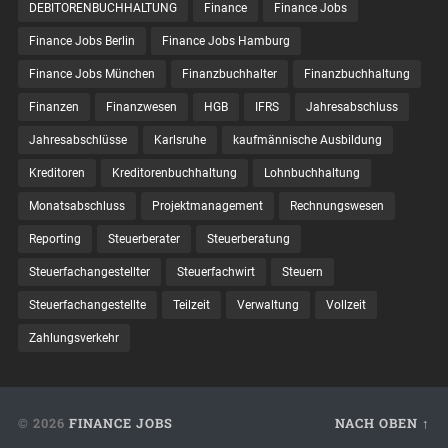
DEBITORENBUCHHALTUNG
Finance
Finance Jobs
Finance Jobs Berlin
Finance Jobs Hamburg
Finance Jobs München
Finanzbuchhalter
Finanzbuchhaltung
Finanzen
Finanzwesen
HGB
IFRS
Jahresabschluss
Jahresabschlüsse
Karlsruhe
kaufmännische Ausbildung
Kreditoren
Kreditorenbuchhaltung
Lohnbuchhaltung
Monatsabschluss
Projektmanagement
Rechnungswesen
Reporting
Steuerberater
Steuerberatung
Steuerfachangestellter
Steuerfachwirt
Steuern
Steuer­fach­ange­stellte
Teilzeit
Verwaltung
Vollzeit
Zahlungsverkehr
© 2026
FINANCE JOBS
NACH OBEN ↑