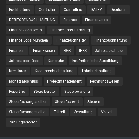
Buchhaltung
Controller
Controlling
DATEV
Debitoren
DEBITORENBUCHHALTUNG
Finance
Finance Jobs
Finance Jobs Berlin
Finance Jobs Hamburg
Finance Jobs München
Finanzbuchhalter
Finanzbuchhaltung
Finanzen
Finanzwesen
HGB
IFRS
Jahresabschluss
Jahresabschlüsse
Karlsruhe
kaufmännische Ausbildung
Kreditoren
Kreditorenbuchhaltung
Lohnbuchhaltung
Monatsabschluss
Projektmanagement
Rechnungswesen
Reporting
Steuerberater
Steuerberatung
Steuerfachangestellter
Steuerfachwirt
Steuern
Steuer­fach­ange­stellte
Teilzeit
Verwaltung
Vollzeit
Zahlungsverkehr