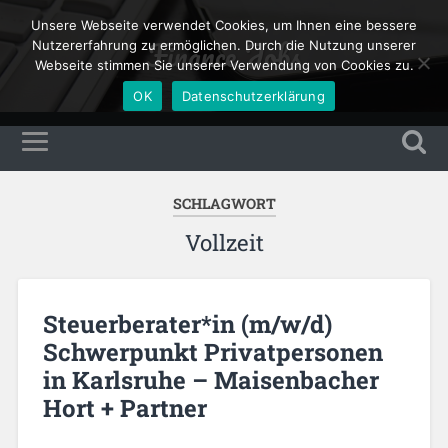
Unsere Webseite verwendet Cookies, um Ihnen eine bessere
Finance Jobs
Nutzererfahrung zu ermöglichen. Durch die Nutzung unserer
Webseite stimmen Sie unserer Verwendung von Cookies zu.
OK
Datenschutzerklärung
SCHLAGWORT
Vollzeit
Steuerberater*in (m/w/d)
Schwerpunkt Privatpersonen
in Karlsruhe – Maisenbacher
Hort + Partner