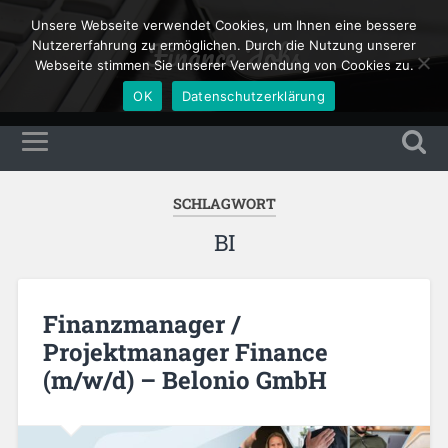
Unsere Webseite verwendet Cookies, um Ihnen eine bessere
Finance Jobs
Nutzererfahrung zu ermöglichen. Durch die Nutzung unserer
Webseite stimmen Sie unserer Verwendung von Cookies zu.
OK
Datenschutzerklärung
SCHLAGWORT
BI
Finanzmanager /
Projektmanager Finance
(m/w/d) – Belonio GmbH