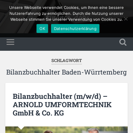
Unsere Webseite verwendet Cookies, um Ihnen eine bessere
Finance Jobs
Nutzererfahrung zu ermöglichen. Durch die Nutzung unserer
Webseite stimmen Sie unserer Verwendung von Cookies zu.
OK
Datenschutzerklärung
SCHLAGWORT
Bilanzbuchhalter Baden-Würrtemberg
Bilanzbuchhalter (m/w/d) –
ARNOLD UMFORMTECHNIK
GmbH & Co. KG