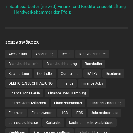
Sachbearbeiter (m/w/d) Finanz- und Kreditorenbuchhaltung
– Handwerkskammer der Pfalz
SCHLAGWÖRTER
Accountant
Accounting
Berlin
Bilanzbuchhalter
Bilanzbuchhalterin
Bilanzbuchhaltung
Buchhalter
Buchhaltung
Controller
Controlling
DATEV
Debitoren
DEBITORENBUCHHALTUNG
Finance
Finance Jobs
Finance Jobs Berlin
Finance Jobs Hamburg
Finance Jobs München
Finanzbuchhalter
Finanzbuchhaltung
Finanzen
Finanzwesen
HGB
IFRS
Jahresabschluss
Jahresabschlüsse
Karlsruhe
kaufmännische Ausbildung
Kreditoren
Kreditorenbuchhaltung
Lohnbuchhaltung