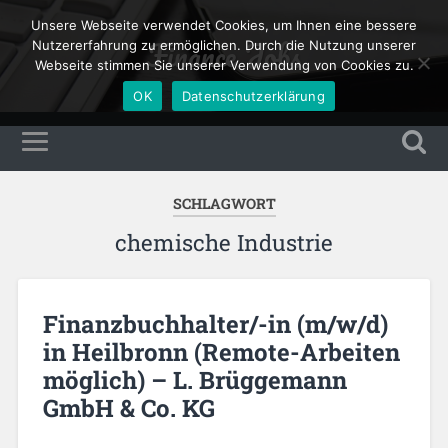
Unsere Webseite verwendet Cookies, um Ihnen eine bessere
Finance Jobs
Nutzererfahrung zu ermöglichen. Durch die Nutzung unserer
Webseite stimmen Sie unserer Verwendung von Cookies zu.
OK
Datenschutzerklärung
SCHLAGWORT
chemische Industrie
Finanzbuchhalter/-in (m/w/d)
in Heilbronn (Remote-Arbeiten
möglich) – L. Brüggemann
GmbH & Co. KG