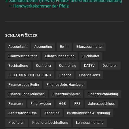
Sachbearbeiter (m/w/d) Finanz- und Kreditorenbuchhaltung
– Handwerkskammer der Pfalz
SCHLAGWÖRTER
Accountant
Accounting
Berlin
Bilanzbuchhalter
Bilanzbuchhalterin
Bilanzbuchhaltung
Buchhalter
Buchhaltung
Controller
Controlling
DATEV
Debitoren
DEBITORENBUCHHALTUNG
Finance
Finance Jobs
Finance Jobs Berlin
Finance Jobs Hamburg
Finance Jobs München
Finanzbuchhalter
Finanzbuchhaltung
Finanzen
Finanzwesen
HGB
IFRS
Jahresabschluss
Jahresabschlüsse
Karlsruhe
kaufmännische Ausbildung
Kreditoren
Kreditorenbuchhaltung
Lohnbuchhaltung