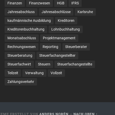
Finanzen
Finanzwesen
HGB
IFRS
Jahresabschluss
Jahresabschlüsse
Karlsruhe
kaufmännische Ausbildung
Kreditoren
Kreditorenbuchhaltung
Lohnbuchhaltung
Monatsabschluss
Projektmanagement
Rechnungswesen
Reporting
Steuerberater
Steuerberatung
Steuerfachangestellter
Steuerfachwirt
Steuern
Steuer­fach­ange­stellte
Teilzeit
Verwaltung
Vollzeit
Zahlungsverkehr
HEME ERSTELLT VON
ANDERS NORÉN
—
NACH OBEN ↑