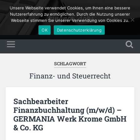
Unsere Webseite verwendet Cookies, um Ihnen eine bessere
Finance Jobs
Nutzererfahrung zu ermöglichen. Durch die Nutzung unserer
Webseite stimmen Sie unserer Verwendung von Cookies zu.
OK
Datenschutzerklärung
SCHLAGWORT
Finanz- und Steuerrecht
Sachbearbeiter
Finanzbuchhaltung (m/w/d) –
GERMANIA Werk Krome GmbH
& Co. KG