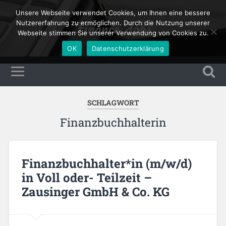
Unsere Webseite verwendet Cookies, um Ihnen eine bessere
Finance Jobs
Nutzererfahrung zu ermöglichen. Durch die Nutzung unserer
Webseite stimmen Sie unserer Verwendung von Cookies zu.
OK
Datenschutzerklärung
SCHLAGWORT
Finanzbuchhalterin
Finanzbuchhalter*in (m/w/d)
in Voll oder- Teilzeit –
Zausinger GmbH & Co. KG