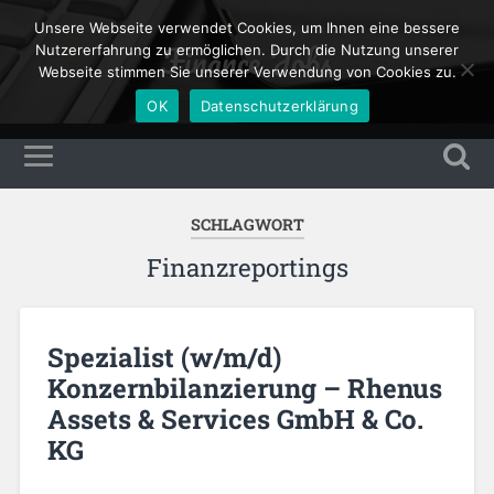
Unsere Webseite verwendet Cookies, um Ihnen eine bessere
Finance Jobs
Nutzererfahrung zu ermöglichen. Durch die Nutzung unserer
Webseite stimmen Sie unserer Verwendung von Cookies zu.
OK
Datenschutzerklärung
SCHLAGWORT
Finanzreportings
Spezialist (w/m/d)
Konzernbilanzierung – Rhenus
Assets & Services GmbH & Co.
KG