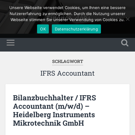
Unsere Webseite verwendet Cookies, um Ihnen eine bessere
Finance Jobs
Nutzererfahrung zu ermöglichen. Durch die Nutzung unserer
Webseite stimmen Sie unserer Verwendung von Cookies zu.
OK
Datenschutzerklärung
SCHLAGWORT
IFRS Accountant
Bilanzbuchhalter / IFRS
Accountant (m/w/d) –
Heidelberg Instruments
Mikrotechnik GmbH