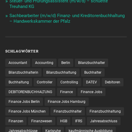
Steuer- und Prüfungsassistent (m/w/d) – schuette
Treuhand KG
Sachbearbeiter (m/w/d) Finanz- und Kreditorenbuchhaltung
– Handwerkskammer der Pfalz
SCHLAGWÖRTER
Accountant
Accounting
Berlin
Bilanzbuchhalter
Bilanzbuchhalterin
Bilanzbuchhaltung
Buchhalter
Buchhaltung
Controller
Controlling
DATEV
Debitoren
DEBITORENBUCHHALTUNG
Finance
Finance Jobs
Finance Jobs Berlin
Finance Jobs Hamburg
Finance Jobs München
Finanzbuchhalter
Finanzbuchhaltung
Finanzen
Finanzwesen
HGB
IFRS
Jahresabschluss
Jahresabschlüsse
Karlsruhe
kaufmännische Ausbildung