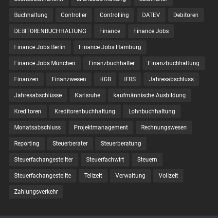
Buchhaltung
Controller
Controlling
DATEV
Debitoren
DEBITORENBUCHHALTUNG
Finance
Finance Jobs
Finance Jobs Berlin
Finance Jobs Hamburg
Finance Jobs München
Finanzbuchhalter
Finanzbuchhaltung
Finanzen
Finanzwesen
HGB
IFRS
Jahresabschluss
Jahresabschlüsse
Karlsruhe
kaufmännische Ausbildung
Kreditoren
Kreditorenbuchhaltung
Lohnbuchhaltung
Monatsabschluss
Projektmanagement
Rechnungswesen
Reporting
Steuerberater
Steuerberatung
Steuerfachangestellter
Steuerfachwirt
Steuern
Steuer­fach­ange­stellte
Teilzeit
Verwaltung
Vollzeit
Zahlungsverkehr