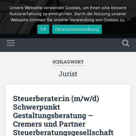
Unsere Webseite verwendet Cookies, um Ihnen eine bessere
Finance Jobs
Nutzererfahrung zu ermöglichen. Durch die Nutzung unserer
Webseite stimmen Sie unserer Verwendung von Cookies zu.
OK
Datenschutzerklärung
SCHLAGWORT
Jurist
Steuerberater:in (m/w/d)
Schwerpunkt
Gestaltungsberatung –
Cremers und Partner
Steuerberatungsgesellschaft