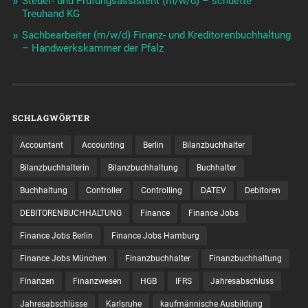
Steuer- und Prüfungsassistent (m/w/d) – schuette
Treuhand KG
Sachbearbeiter (m/w/d) Finanz- und Kreditorenbuchhaltung
– Handwerkskammer der Pfalz
SCHLAGWÖRTER
Accountant
Accounting
Berlin
Bilanzbuchhalter
Bilanzbuchhalterin
Bilanzbuchhaltung
Buchhalter
Buchhaltung
Controller
Controlling
DATEV
Debitoren
DEBITORENBUCHHALTUNG
Finance
Finance Jobs
Finance Jobs Berlin
Finance Jobs Hamburg
Finance Jobs München
Finanzbuchhalter
Finanzbuchhaltung
Finanzen
Finanzwesen
HGB
IFRS
Jahresabschluss
Jahresabschlüsse
Karlsruhe
kaufmännische Ausbildung