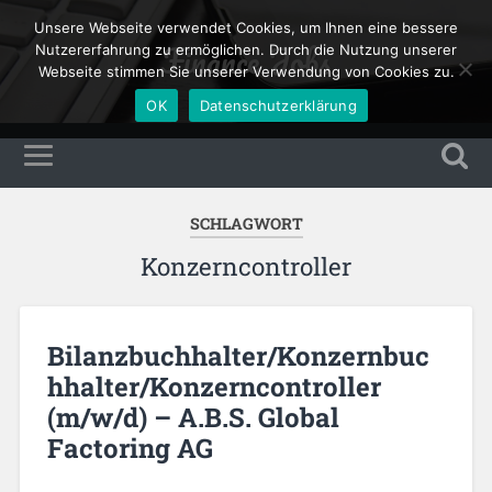
Unsere Webseite verwendet Cookies, um Ihnen eine bessere
Finance Jobs
Nutzererfahrung zu ermöglichen. Durch die Nutzung unserer
Webseite stimmen Sie unserer Verwendung von Cookies zu.
OK
Datenschutzerklärung
SCHLAGWORT
Konzerncontroller
Bilanzbuchhalter/Konzernbuc
hhalter/Konzerncontroller
(m/w/d) – A.B.S. Global
Factoring AG