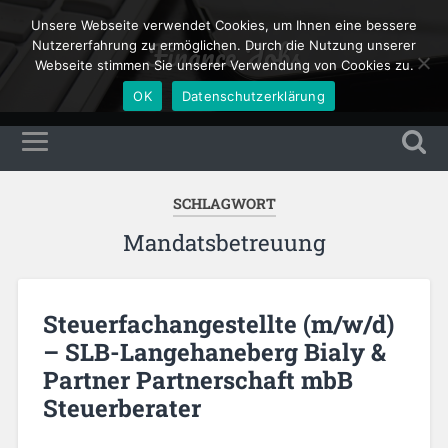
Unsere Webseite verwendet Cookies, um Ihnen eine bessere
Finance Jobs
Nutzererfahrung zu ermöglichen. Durch die Nutzung unserer
Webseite stimmen Sie unserer Verwendung von Cookies zu.
OK
Datenschutzerklärung
SCHLAGWORT
Mandatsbetreuung
Steuerfachangestellte (m/w/d)
– SLB-Langehaneberg Bialy &
Partner Partnerschaft mbB
Steuerberater