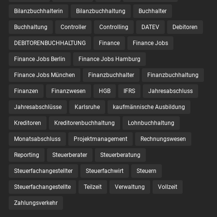
Bilanzbuchhalterin
Bilanzbuchhaltung
Buchhalter
Buchhaltung
Controller
Controlling
DATEV
Debitoren
DEBITORENBUCHHALTUNG
Finance
Finance Jobs
Finance Jobs Berlin
Finance Jobs Hamburg
Finance Jobs München
Finanzbuchhalter
Finanzbuchhaltung
Finanzen
Finanzwesen
HGB
IFRS
Jahresabschluss
Jahresabschlüsse
Karlsruhe
kaufmännische Ausbildung
Kreditoren
Kreditorenbuchhaltung
Lohnbuchhaltung
Monatsabschluss
Projektmanagement
Rechnungswesen
Reporting
Steuerberater
Steuerberatung
Steuerfachangestellter
Steuerfachwirt
Steuern
Steuer­fach­ange­stellte
Teilzeit
Verwaltung
Vollzeit
Zahlungsverkehr