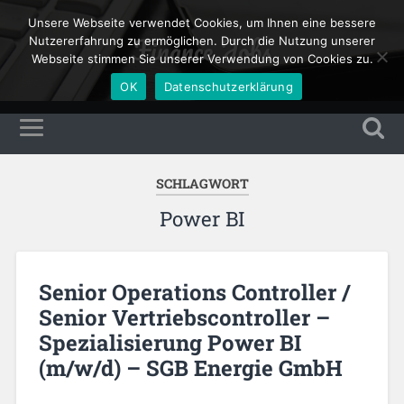
Unsere Webseite verwendet Cookies, um Ihnen eine bessere
Finance Jobs
Nutzererfahrung zu ermöglichen. Durch die Nutzung unserer
Webseite stimmen Sie unserer Verwendung von Cookies zu.
OK
Datenschutzerklärung
SCHLAGWORT
Power BI
Senior Operations Controller /
Senior Vertriebscontroller –
Spezialisierung Power BI
(m/w/d) – SGB Energie GmbH