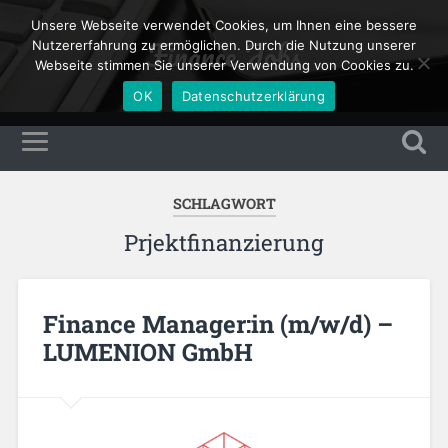
Unsere Webseite verwendet Cookies, um Ihnen eine bessere
Finance Jobs
Nutzererfahrung zu ermöglichen. Durch die Nutzung unserer
Webseite stimmen Sie unserer Verwendung von Cookies zu.
OK
Datenschutzerklärung
SCHLAGWORT
Prjektfinanzierung
Finance Manager:in (m/w/d) –
LUMENION GmbH