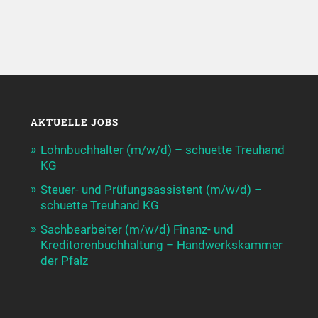
AKTUELLE JOBS
Lohnbuchhalter (m/w/d) – schuette Treuhand
KG
Steuer- und Prüfungsassistent (m/w/d) –
schuette Treuhand KG
Sachbearbeiter (m/w/d) Finanz- und
Kreditorenbuchhaltung – Handwerkskammer
der Pfalz