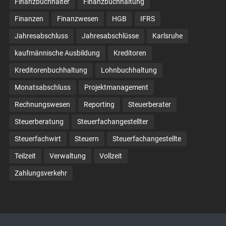
Finanzbuchhalter
Finanzbuchhaltung
Finanzen
Finanzwesen
HGB
IFRS
Jahresabschluss
Jahresabschlüsse
Karlsruhe
kaufmännische Ausbildung
Kreditoren
Kreditorenbuchhaltung
Lohnbuchhaltung
Monatsabschluss
Projektmanagement
Rechnungswesen
Reporting
Steuerberater
Steuerberatung
Steuerfachangestellter
Steuerfachwirt
Steuern
Steuer­fach­ange­stellte
Teilzeit
Verwaltung
Vollzeit
Zahlungsverkehr