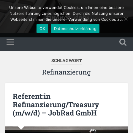
Unsere Webseite verwendet Cookies, um Ihnen eine bessere
Finance Jobs
Nutzererfahrung zu ermöglichen. Durch die Nutzung unserer
Webseite stimmen Sie unserer Verwendung von Cookies zu.
OK
Datenschutzerklärung
SCHLAGWORT
Refinanzierung
Referent:in
Refinanzierung/Treasury
(m/w/d) – JobRad GmbH