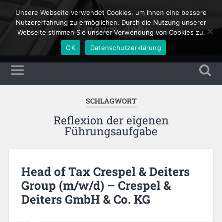
Unsere Webseite verwendet Cookies, um Ihnen eine bessere
Finance Jobs
Nutzererfahrung zu ermöglichen. Durch die Nutzung unserer
Webseite stimmen Sie unserer Verwendung von Cookies zu.
OK
Datenschutzerklärung
SCHLAGWORT
Reflexion der eigenen
Führungsaufgabe
Head of Tax Crespel & Deiters
Group (m/w/d) – Crespel &
Deiters GmbH & Co. KG