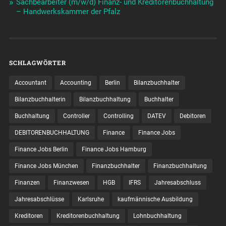
Sachbearbeiter (m/w/d) Finanz- und Kreditorenbuchhaltung
– Handwerkskammer der Pfalz
SCHLAGWÖRTER
Accountant
Accounting
Berlin
Bilanzbuchhalter
Bilanzbuchhalterin
Bilanzbuchhaltung
Buchhalter
Buchhaltung
Controller
Controlling
DATEV
Debitoren
DEBITORENBUCHHALTUNG
Finance
Finance Jobs
Finance Jobs Berlin
Finance Jobs Hamburg
Finance Jobs München
Finanzbuchhalter
Finanzbuchhaltung
Finanzen
Finanzwesen
HGB
IFRS
Jahresabschluss
Jahresabschlüsse
Karlsruhe
kaufmännische Ausbildung
Kreditoren
Kreditorenbuchhaltung
Lohnbuchhaltung