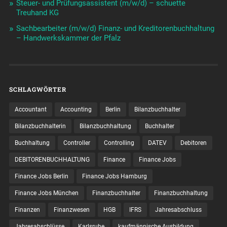
Steuer- und Prüfungsassistent (m/w/d) – schuette
Treuhand KG
Sachbearbeiter (m/w/d) Finanz- und Kreditorenbuchhaltung
– Handwerkskammer der Pfalz
SCHLAGWÖRTER
Accountant
Accounting
Berlin
Bilanzbuchhalter
Bilanzbuchhalterin
Bilanzbuchhaltung
Buchhalter
Buchhaltung
Controller
Controlling
DATEV
Debitoren
DEBITORENBUCHHALTUNG
Finance
Finance Jobs
Finance Jobs Berlin
Finance Jobs Hamburg
Finance Jobs München
Finanzbuchhalter
Finanzbuchhaltung
Finanzen
Finanzwesen
HGB
IFRS
Jahresabschluss
Jahresabschlüsse
Karlsruhe
kaufmännische Ausbildung