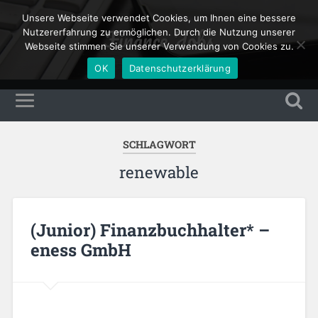
Unsere Webseite verwendet Cookies, um Ihnen eine bessere
Finance Jobs
Nutzererfahrung zu ermöglichen. Durch die Nutzung unserer
Webseite stimmen Sie unserer Verwendung von Cookies zu.
OK
Datenschutzerklärung
SCHLAGWORT
renewable
(Junior) Finanzbuchhalter* –
eness GmbH