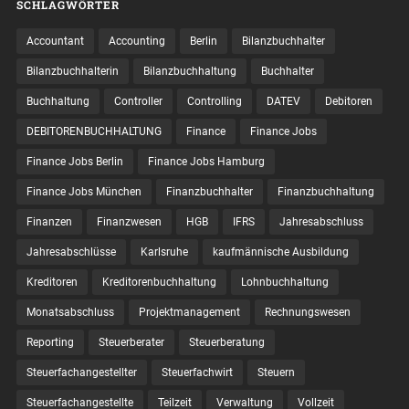
SCHLAGWÖRTER
Accountant
Accounting
Berlin
Bilanzbuchhalter
Bilanzbuchhalterin
Bilanzbuchhaltung
Buchhalter
Buchhaltung
Controller
Controlling
DATEV
Debitoren
DEBITORENBUCHHALTUNG
Finance
Finance Jobs
Finance Jobs Berlin
Finance Jobs Hamburg
Finance Jobs München
Finanzbuchhalter
Finanzbuchhaltung
Finanzen
Finanzwesen
HGB
IFRS
Jahresabschluss
Jahresabschlüsse
Karlsruhe
kaufmännische Ausbildung
Kreditoren
Kreditorenbuchhaltung
Lohnbuchhaltung
Monatsabschluss
Projektmanagement
Rechnungswesen
Reporting
Steuerberater
Steuerberatung
Steuerfachangestellter
Steuerfachwirt
Steuern
Steuer­fach­ange­stellte
Teilzeit
Verwaltung
Vollzeit