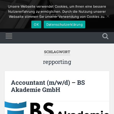
Unsere Webseite verwendet Cookies, um Ihnen eine bessere
Finance Jobs
Nutzererfahrung zu ermöglichen. Durch die Nutzung unserer
Webseite stimmen Sie unserer Verwendung von Cookies zu.
OK
Datenschutzerklärung
SCHLAGWORT
repporting
Accountant (m/w/d) – BS
Akademie GmbH