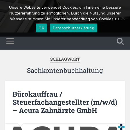
Unsere Webseite verwendet Cookies, um Ihnen eine bessere
Finance Jobs
Nutzererfahrung zu ermöglichen. Durch die Nutzung unserer
Webseite stimmen Sie unserer Verwendung von Cookies zu.
OK
Datenschutzerklärung
SCHLAGWORT
Sachkontenbuchhaltung
Bürokauffrau /
Steuerfachangestellter (m/w/d)
– Acura Zahnärzte GmbH