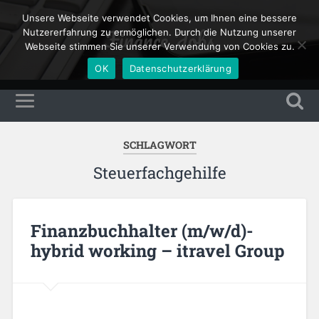
Unsere Webseite verwendet Cookies, um Ihnen eine bessere
Finance Jobs
Nutzererfahrung zu ermöglichen. Durch die Nutzung unserer
Webseite stimmen Sie unserer Verwendung von Cookies zu.
OK
Datenschutzerklärung
SCHLAGWORT
Steuerfachgehilfe
Finanzbuchhalter (m/w/d)-
hybrid working – itravel Group