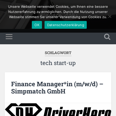
Unsere Webseite verwendet Cookies, um Ihnen eine bessere
Finance Jobs
Nutzererfahrung zu ermöglichen. Durch die Nutzung unserer
Webseite stimmen Sie unserer Verwendung von Cookies zu.
OK
Datenschutzerklärung
SCHLAGWORT
tech start-up
Finance Manager*in (m/w/d) –
Simpmatch GmbH