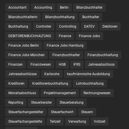
Accountant
Accounting
Berlin
Bilanzbuchhalter
Bilanzbuchhalterin
Bilanzbuchhaltung
Buchhalter
Buchhaltung
Controller
Controlling
DATEV
Debitoren
DEBITORENBUCHHALTUNG
Finance
Finance Jobs
Finance Jobs Berlin
Finance Jobs Hamburg
Finance Jobs München
Finanzbuchhalter
Finanzbuchhaltung
Finanzen
Finanzwesen
HGB
IFRS
Jahresabschluss
Jahresabschlüsse
Karlsruhe
kaufmännische Ausbildung
Kreditoren
Kreditorenbuchhaltung
Lohnbuchhaltung
Monatsabschluss
Projektmanagement
Rechnungswesen
Reporting
Steuerberater
Steuerberatung
Steuerfachangestellter
Steuerfachwirt
Steuern
Steuer­fach­ange­stellte
Teilzeit
Verwaltung
Vollzeit