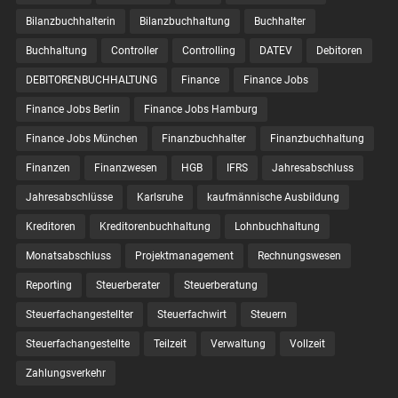
Bilanzbuchhalterin
Bilanzbuchhaltung
Buchhalter
Buchhaltung
Controller
Controlling
DATEV
Debitoren
DEBITORENBUCHHALTUNG
Finance
Finance Jobs
Finance Jobs Berlin
Finance Jobs Hamburg
Finance Jobs München
Finanzbuchhalter
Finanzbuchhaltung
Finanzen
Finanzwesen
HGB
IFRS
Jahresabschluss
Jahresabschlüsse
Karlsruhe
kaufmännische Ausbildung
Kreditoren
Kreditorenbuchhaltung
Lohnbuchhaltung
Monatsabschluss
Projektmanagement
Rechnungswesen
Reporting
Steuerberater
Steuerberatung
Steuerfachangestellter
Steuerfachwirt
Steuern
Steuer­fach­ange­stellte
Teilzeit
Verwaltung
Vollzeit
Zahlungsverkehr