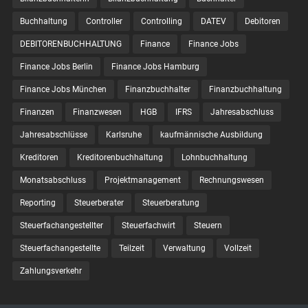
Buchhaltung
Controller
Controlling
DATEV
Debitoren
DEBITORENBUCHHALTUNG
Finance
Finance Jobs
Finance Jobs Berlin
Finance Jobs Hamburg
Finance Jobs München
Finanzbuchhalter
Finanzbuchhaltung
Finanzen
Finanzwesen
HGB
IFRS
Jahresabschluss
Jahresabschlüsse
Karlsruhe
kaufmännische Ausbildung
Kreditoren
Kreditorenbuchhaltung
Lohnbuchhaltung
Monatsabschluss
Projektmanagement
Rechnungswesen
Reporting
Steuerberater
Steuerberatung
Steuerfachangestellter
Steuerfachwirt
Steuern
Steuer­fach­ange­stellte
Teilzeit
Verwaltung
Vollzeit
Zahlungsverkehr