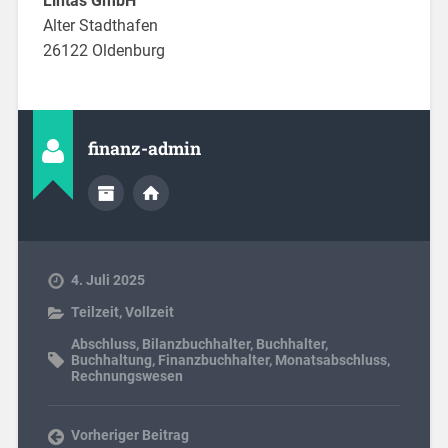
Lintas GmbH
Alter Stadthafen
26122 Oldenburg
finanz-admin
4. Juli 2025
Teilzeit
,
Vollzeit
Abschluss
,
Bilanzbuchhalter
,
Buchhalter
,
Buchhaltung
,
Finanzbuchhalter
,
Monatsabschluss
,
Rechnungswesen
Vorheriger Beitrag