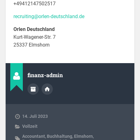
+49412147502517
recruiting@orlen-deutschland.de
Orlen Deutschland
Kurt-Wagener-Str. 7
25337 Elmshorn
finanz-admin
14. Juli 2023
Vollzeit
Accountant
,
Buchhaltung
,
Elmshorn
,