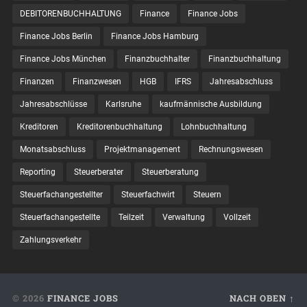
DEBITORENBUCHHALTUNG
Finance
Finance Jobs
Finance Jobs Berlin
Finance Jobs Hamburg
Finance Jobs München
Finanzbuchhalter
Finanzbuchhaltung
Finanzen
Finanzwesen
HGB
IFRS
Jahresabschluss
Jahresabschlüsse
Karlsruhe
kaufmännische Ausbildung
Kreditoren
Kreditorenbuchhaltung
Lohnbuchhaltung
Monatsabschluss
Projektmanagement
Rechnungswesen
Reporting
Steuerberater
Steuerberatung
Steuerfachangestellter
Steuerfachwirt
Steuern
Steuer­fach­ange­stellte
Teilzeit
Verwaltung
Vollzeit
Zahlungsverkehr
© 2026
FINANCE JOBS
NACH OBEN ↑