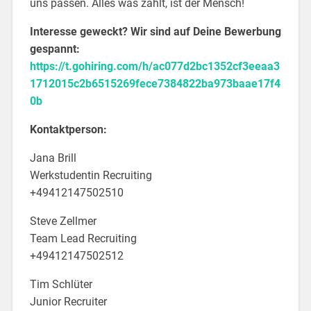
uns passen. Alles was zählt, ist der Mensch!
Interesse geweckt? Wir sind auf Deine Bewerbung
gespannt:
https://t.gohiring.com/h/ac077d2bc1352cf3eeaa3
1712015c2b6515269fece7384822ba973baae17f4
0b
Kontaktperson:
Jana Brill
Werkstudentin Recruiting
+49412147502510
Steve Zellmer
Team Lead Recruiting
+49412147502512
Tim Schlüter
Junior Recruiter