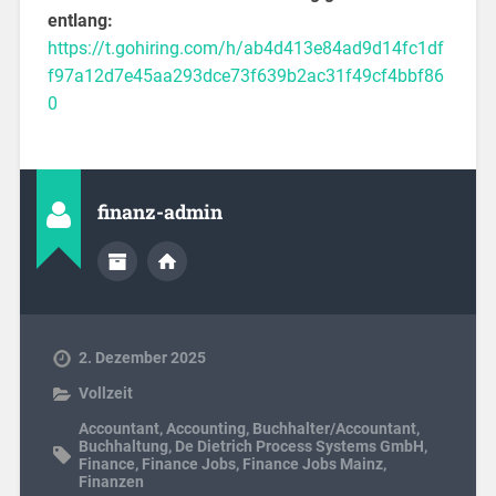
entlang:
https://t.gohiring.com/h/ab4d413e84ad9d14fc1df
f97a12d7e45aa293dce73f639b2ac31f49cf4bbf86
0
finanz-admin
2. Dezember 2025
Vollzeit
Accountant
,
Accounting
,
Buchhalter/Accountant
,
Buchhaltung
,
De Dietrich Process Systems GmbH
,
Finance
,
Finance Jobs
,
Finance Jobs Mainz
,
Finanzen