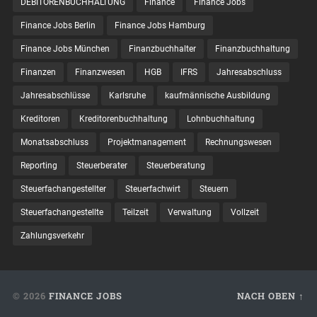
DEBITORENBUCHHALTUNG
Finance
Finance Jobs
Finance Jobs Berlin
Finance Jobs Hamburg
Finance Jobs München
Finanzbuchhalter
Finanzbuchhaltung
Finanzen
Finanzwesen
HGB
IFRS
Jahresabschluss
Jahresabschlüsse
Karlsruhe
kaufmännische Ausbildung
Kreditoren
Kreditorenbuchhaltung
Lohnbuchhaltung
Monatsabschluss
Projektmanagement
Rechnungswesen
Reporting
Steuerberater
Steuerberatung
Steuerfachangestellter
Steuerfachwirt
Steuern
Steuer­fach­ange­stellte
Teilzeit
Verwaltung
Vollzeit
Zahlungsverkehr
© 2026
FINANCE JOBS
NACH OBEN ↑