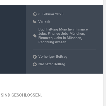
8. Februar 2023
Vollzeit
Buchhaltung München
,
Finance
Jobs
,
Finance Jobs München
,
Finanzen
,
Jobs in München
,
Rechnungswesen
Vorheriger Beitrag
Nächster Beitrag
SIND GESCHLOSSEN.