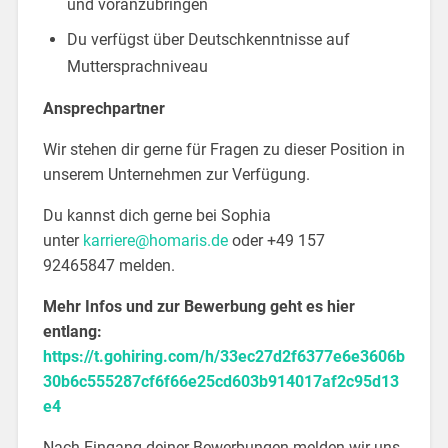
und voranzubringen
Du verfügst über Deutschkenntnisse auf
Muttersprachniveau
Ansprechpartner
Wir stehen dir gerne für Fragen zu dieser Position in
unserem Unternehmen zur Verfügung.
Du kannst dich gerne bei Sophia
unter
karriere@homaris.de
oder +49 157
92465847 melden.
Mehr Infos und zur Bewerbung geht es hier
entlang:
https://t.gohiring.com/h/33ec27d2f6377e6e3606b
30b6c555287cf6f66e25cd603b914017af2c95d13
e4
Nach Eingang deiner Bewerbungen melden wir uns