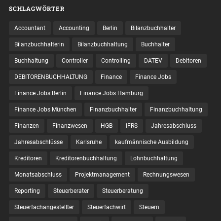
SCHLAGWÖRTER
Accountant
Accounting
Berlin
Bilanzbuchhalter
Bilanzbuchhalterin
Bilanzbuchhaltung
Buchhalter
Buchhaltung
Controller
Controlling
DATEV
Debitoren
DEBITORENBUCHHALTUNG
Finance
Finance Jobs
Finance Jobs Berlin
Finance Jobs Hamburg
Finance Jobs München
Finanzbuchhalter
Finanzbuchhaltung
Finanzen
Finanzwesen
HGB
IFRS
Jahresabschluss
Jahresabschlüsse
Karlsruhe
kaufmännische Ausbildung
Kreditoren
Kreditorenbuchhaltung
Lohnbuchhaltung
Monatsabschluss
Projektmanagement
Rechnungswesen
Reporting
Steuerberater
Steuerberatung
Steuerfachangestellter
Steuerfachwirt
Steuern