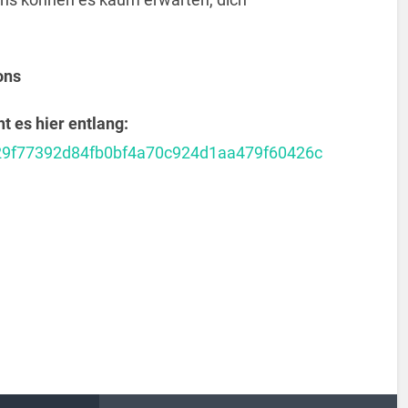
ons
 es hier entlang:
3a29f77392d84fb0bf4a70c924d1aa479f60426c