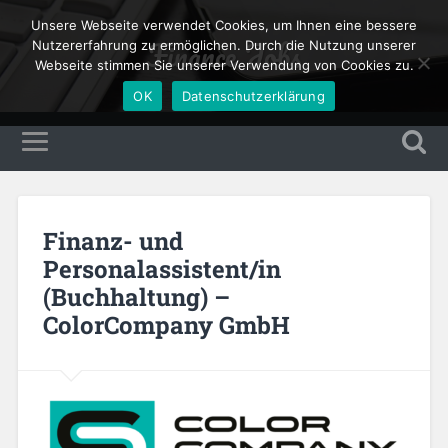
Unsere Webseite verwendet Cookies, um Ihnen eine bessere
Finance Jobs
Nutzererfahrung zu ermöglichen. Durch die Nutzung unserer
Webseite stimmen Sie unserer Verwendung von Cookies zu.
OK
Datenschutzerklärung
Finanz- und
Personalassistent/in
(Buchhaltung) –
ColorCompany GmbH