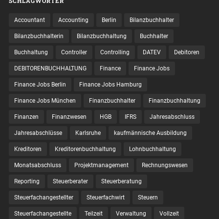
SCHLAGWÖRTER
Accountant
Accounting
Berlin
Bilanzbuchhalter
Bilanzbuchhalterin
Bilanzbuchhaltung
Buchhalter
Buchhaltung
Controller
Controlling
DATEV
Debitoren
DEBITORENBUCHHALTUNG
Finance
Finance Jobs
Finance Jobs Berlin
Finance Jobs Hamburg
Finance Jobs München
Finanzbuchhalter
Finanzbuchhaltung
Finanzen
Finanzwesen
HGB
IFRS
Jahresabschluss
Jahresabschlüsse
Karlsruhe
kaufmännische Ausbildung
Kreditoren
Kreditorenbuchhaltung
Lohnbuchhaltung
Monatsabschluss
Projektmanagement
Rechnungswesen
Reporting
Steuerberater
Steuerberatung
Steuerfachangestellter
Steuerfachwirt
Steuern
Steuer­fach­ange­stellte
Teilzeit
Verwaltung
Vollzeit