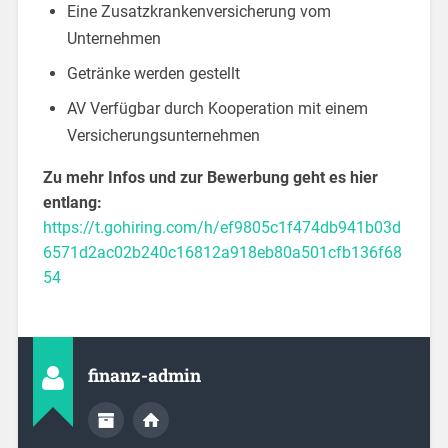
Eine Zusatzkrankenversicherung vom
Unternehmen
Getränke werden gestellt
AV Verfügbar durch Kooperation mit einem
Versicherungsunternehmen
Zu mehr Infos und zur Bewerbung geht es hier
entlang:
https://t.gohiring.com/h/ef9805c1f474db941b03d
6571d2ac02b240c16812a918eb80a501cfb136f68
54
finanz-admin