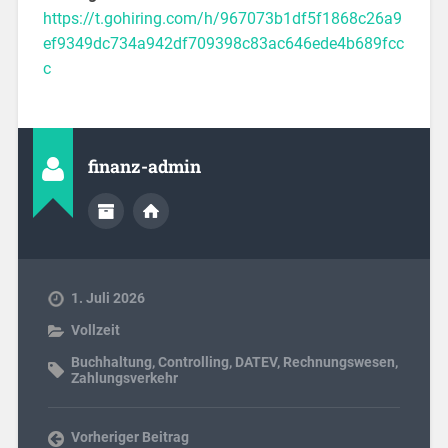
https://t.gohiring.com/h/967073b1df5f1868c26a9
ef9349dc734a942df709398c83ac646ede4b689fcc
c
finanz-admin
1. Juli 2026
Vollzeit
Buchhaltung
,
Controlling
,
DATEV
,
Rechnungswesen
,
Zahlungsverkehr
Vorheriger Beitrag