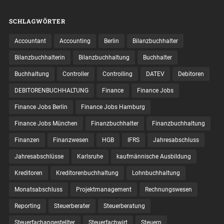
SCHLAGWÖRTER
Accountant
Accounting
Berlin
Bilanzbuchhalter
Bilanzbuchhalterin
Bilanzbuchhaltung
Buchhalter
Buchhaltung
Controller
Controlling
DATEV
Debitoren
DEBITORENBUCHHALTUNG
Finance
Finance Jobs
Finance Jobs Berlin
Finance Jobs Hamburg
Finance Jobs München
Finanzbuchhalter
Finanzbuchhaltung
Finanzen
Finanzwesen
HGB
IFRS
Jahresabschluss
Jahresabschlüsse
Karlsruhe
kaufmännische Ausbildung
Kreditoren
Kreditorenbuchhaltung
Lohnbuchhaltung
Monatsabschluss
Projektmanagement
Rechnungswesen
Reporting
Steuerberater
Steuerberatung
Steuerfachangestellter
Steuerfachwirt
Steuern