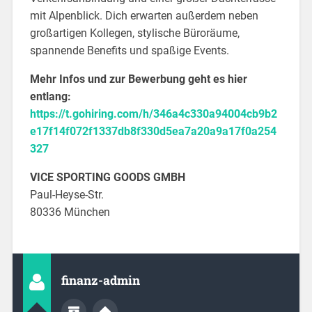
mit Alpenblick. Dich erwarten außerdem neben
großartigen Kollegen, ​stylische Büroräume,
spannende Benefits und spaßige Events.
Mehr Infos und zur Bewerbung geht es hier
entlang:
https://t.gohiring.com/h/346a4c330a94004cb9b2
e17f14f072f1337db8f330d5ea7a20a9a17f0a254
327
VICE SPORTING GOODS GMBH
Paul-Heyse-Str.
80336 München
finanz-admin