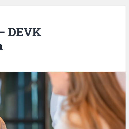
 – DEVK
n