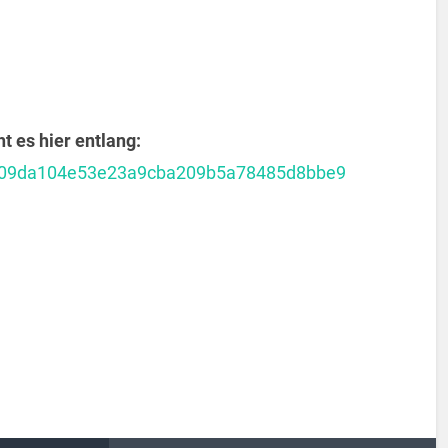
 es hier entlang:
5a309da104e53e23a9cba209b5a78485d8bbe9