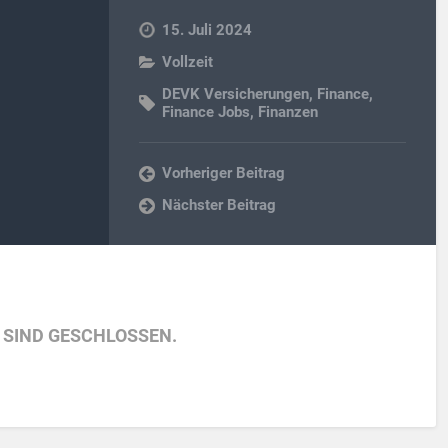
15. Juli 2024
Vollzeit
DEVK Versicherungen
,
Finance
,
Finance Jobs
,
Finanzen
Vorheriger Beitrag
Nächster Beitrag
SIND GESCHLOSSEN.