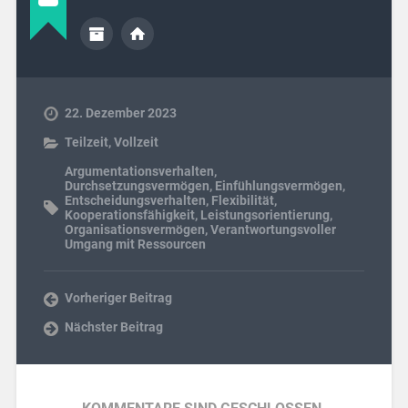
22. Dezember 2023
Teilzeit
,
Vollzeit
Argumentationsverhalten
,
Durchsetzungsvermögen
,
Einfühlungsvermögen
,
Entscheidungsverhalten
,
Flexibilität
,
Kooperationsfähigkeit
,
Leistungsorientierung
,
Organisationsvermögen
,
Verantwortungsvoller
Umgang mit Ressourcen
Vorheriger Beitrag
Nächster Beitrag