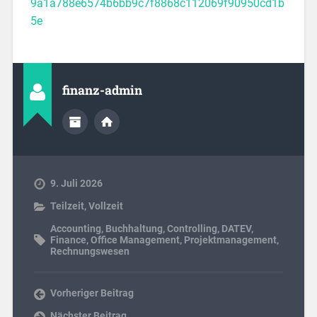
9a1a788e6574b6bb9c7f8868c112069f90950cd1b
5e
finanz-admin
9. Juli 2026
Teilzeit
,
Vollzeit
Accounting
,
Buchhaltung
,
Controlling
,
DATEV
,
Finance
,
Office Management
,
Projektmanagement
,
Rechnungswesen
Vorheriger Beitrag
Nächster Beitrag