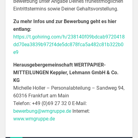
Bewerbung unter Angabe Deines frühestmöglichen
Eintrittstermins sowie Deiner Gehaltsvorstellung.
Zu mehr Infos und zur Bewerbung geht es hier
entlang:
https://t.gohiring.com/h/238140f09bdcab9720418
dd70ea3839b972f4de5dc878fca5a482c81b322b0
e9
Herausgebergemeinschaft WERTPAPIER-
MITTEILUNGEN Keppler, Lehmann GmbH & Co.
KG
Michelle Holler – Personalabteilung – Sandweg 94,
60316 Frankfurt am Main
Telefon: +49 (0)69 27 32 0 E-Mail:
bewerbung@wmgruppe.de
Internet:
www.wmgruppe.de