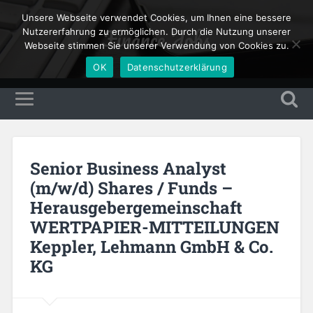
Unsere Webseite verwendet Cookies, um Ihnen eine bessere
Finance Jobs
Nutzererfahrung zu ermöglichen. Durch die Nutzung unserer
Webseite stimmen Sie unserer Verwendung von Cookies zu.
OK
Datenschutzerklärung
Senior Business Analyst
(m/w/d) Shares / Funds –
Herausgebergemeinschaft
WERTPAPIER-MITTEILUNGEN
Keppler, Lehmann GmbH & Co.
KG