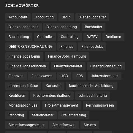
SCHLAGWÖRTER
Accountant
Accounting
Berlin
Bilanzbuchhalter
Bilanzbuchhalterin
Bilanzbuchhaltung
Buchhalter
Buchhaltung
Controller
Controlling
DATEV
Debitoren
DEBITORENBUCHHALTUNG
Finance
Finance Jobs
Finance Jobs Berlin
Finance Jobs Hamburg
Finance Jobs München
Finanzbuchhalter
Finanzbuchhaltung
Finanzen
Finanzwesen
HGB
IFRS
Jahresabschluss
Jahresabschlüsse
Karlsruhe
kaufmännische Ausbildung
Kreditoren
Kreditorenbuchhaltung
Lohnbuchhaltung
Monatsabschluss
Projektmanagement
Rechnungswesen
Reporting
Steuerberater
Steuerberatung
Steuerfachangestellter
Steuerfachwirt
Steuern