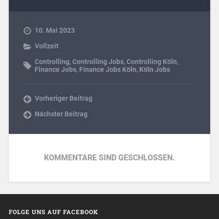
10. Mai 2023
Vollzeit
Controlling
,
Controlling Jobs
,
Controlling Köln
,
Finance Jobs
,
Finance Jobs Köln
,
Köln Jobs
Vorheriger Beitrag
Nächster Beitrag
KOMMENTARE SIND GESCHLOSSEN.
FOLGE UNS AUF FACEBOOK