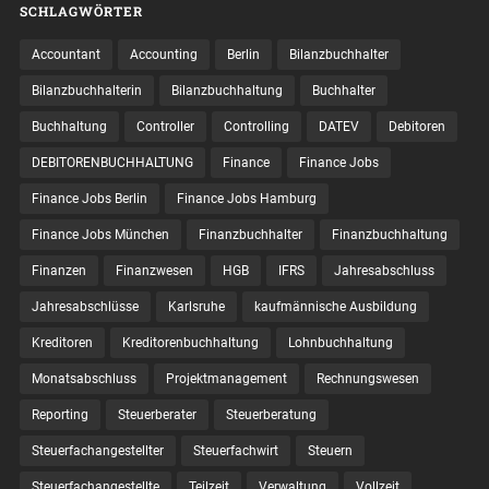
SCHLAGWÖRTER
Accountant
Accounting
Berlin
Bilanzbuchhalter
Bilanzbuchhalterin
Bilanzbuchhaltung
Buchhalter
Buchhaltung
Controller
Controlling
DATEV
Debitoren
DEBITORENBUCHHALTUNG
Finance
Finance Jobs
Finance Jobs Berlin
Finance Jobs Hamburg
Finance Jobs München
Finanzbuchhalter
Finanzbuchhaltung
Finanzen
Finanzwesen
HGB
IFRS
Jahresabschluss
Jahresabschlüsse
Karlsruhe
kaufmännische Ausbildung
Kreditoren
Kreditorenbuchhaltung
Lohnbuchhaltung
Monatsabschluss
Projektmanagement
Rechnungswesen
Reporting
Steuerberater
Steuerberatung
Steuerfachangestellter
Steuerfachwirt
Steuern
Steuer­fach­ange­stellte
Teilzeit
Verwaltung
Vollzeit