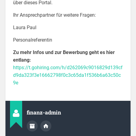
über dieses Portal.
Ihr Ansprechpartner für weitere Fragen:
Laura Paul
Personalreferentin
Zu mehr Infos und zur Bewerbung geht es hier
entlang:
https://t.gohiring.com/h/d262069c9016829d139cf
d9da323f3e16662798f0c3c65da1f536b6a63c50c
9e
finanz-admin