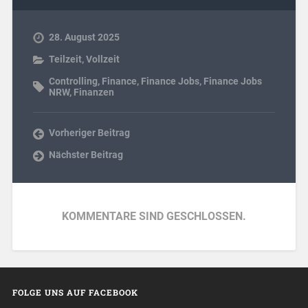
28. August 2025
Teilzeit
,
Vollzeit
Controlling
,
Finance
,
Finance Jobs
,
Finance Jobs
NRW
,
Finanzen
Vorheriger Beitrag
Nächster Beitrag
KOMMENTARE SIND GESCHLOSSEN.
FOLGE UNS AUF FACEBOOK