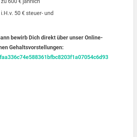
zu 600 € jährlich
.H.v. 50 € steuer- und
ann bewirb Dich direkt über unser Online-
nen Gehaltsvorstellungen:
050faa336c74e588361bfbc8203f1a07054c6d93